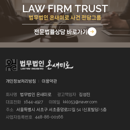
LAW FIRM TRUST
법무법인 온새미로 사건 전담그룹
전문법률상담
바로가기
개인정보처리방침
이용약관
회사명
법무법인 온새미로
광고책임자
김성진
대표전화
1644-4927
이메일
kkl053@naver.com
주소
서울특별시 서초구 서초중앙로22길 54 (신포빌딩) 5층
사업자등록번호
448-86-00166