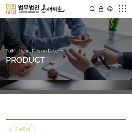
Fullfill Heart, Design Dream
PRODUCT
회생파산