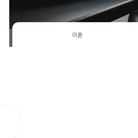
이혼
L
W
RUST
L
A
 TRU
T