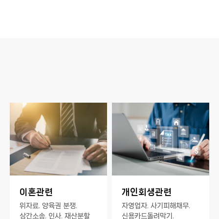
이혼관련
개인회생관련
위자료, 양육권 분쟁,
자영업자, 사기피해채무,
상간소송, 인사, 재산분할
신용카드돌려막기,